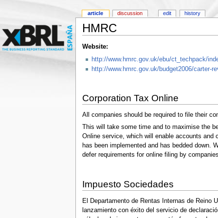
article
discussion
edit
history
HMRC
Website:
http://www.hmrc.gov.uk/ebu/ct_techpack/ind
http://www.hmrc.gov.uk/budget2006/carter-re
Corporation Tax Online
All companies should be required to file their 
This will take some time and to maximise the b
Online service, which will enable accounts and
has been implemented and has bedded down. We 
defer requirements for online filing by companies 
Impuesto Sociedades
El Departamento de Rentas Internas de Reino 
lanzamiento con éxito del servicio de declarac