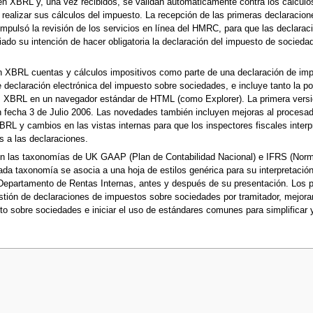
n XBRL y, una vez recibidos, se validan automáticamente contra los cálculo
 realizar sus cálculos del impuesto. La recepción de las primeras declara
impulsó la revisión de los servicios en línea del HMRC, para que las declarac
do su intención de hacer obligatoria la declaración del impuesto de socied
n XBRL cuentas y cálculos impositivos como parte de una declaración de im
e declaración electrónica del impuesto sobre sociedades, e incluye tanto la 
rmes XBRL en un navegador estándar de HTML (como Explorer). La primera vers
on fecha 3 de Julio 2006. Las novedades también incluyen mejoras al procesa
RL y cambios en las vistas internas para que los inspectores fiscales interp
 a las declaraciones.
 las taxonomías de UK GAAP (Plan de Contabilidad Nacional) e IFRS (Normas 
da taxonomía se asocia a una hoja de estilos genérica para su interpretació
partamento de Rentas Internas, antes y después de su presentación. Los pri
stión de declaraciones de impuestos sobre sociedades por tramitador, mejorar
to sobre sociedades e iniciar el uso de estándares comunes para simplificar y