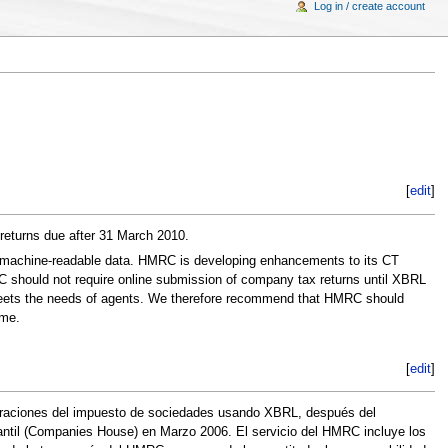
Log in / create account
[
edit
]
 returns due after 31 March 2010.
as machine-readable data. HMRC is developing enhancements to its CT
C should not require online submission of company tax returns until XBRL
meets the needs of agents. We therefore recommend that HMRC should
ime.
[
edit
]
araciones del impuesto de sociedades usando XBRL, después del
cantil (Companies House) en Marzo 2006. El servicio del HMRC incluye los