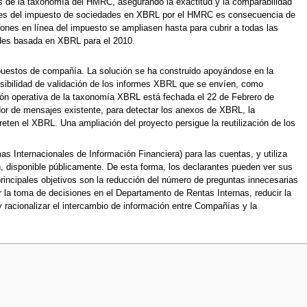
s de la taxonomía del HMRC, asegurando la exactitud y la comparabilidad
ciones del impuesto de sociedades en XBRL por el HMRC es consecuencia de
iones en línea del impuesto se ampliasen hasta para cubrir a todas las
ades basada en XBRL para el 2010.
puestos de compañía. La solución se ha construido apoyándose en la
posibilidad de validación de los informes XBRL que se envíen, como
ión operativa de la taxonomía XBRL está fechada el 22 de Febrero de
dor de mensajes existente, para detectar los anexos de XBRL, la
reten el XBRL. Una ampliación del proyecto persigue la reutilización de los
Internacionales de Información Financiera) para las cuentas, y utiliza
n, disponible públicamente. De esta forma, los declarantes pueden ver sus
ncipales objetivos son la reducción del número de preguntas innecesarias
 la toma de decisiones en el Departamento de Rentas Internas, reducir la
 racionalizar el intercambio de información entre Compañías y la