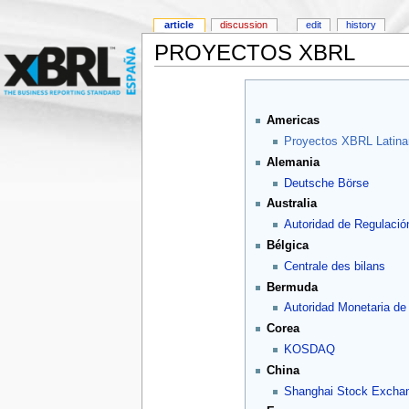
article
discussion
edit
history
PROYECTOS XBRL
Americas
Proyectos XBRL Latina
Alemania
Deutsche Börse
Australia
Autoridad de Regulació
Bélgica
Centrale des bilans
Bermuda
Autoridad Monetaria d
Corea
KOSDAQ
China
Shanghai Stock Excha