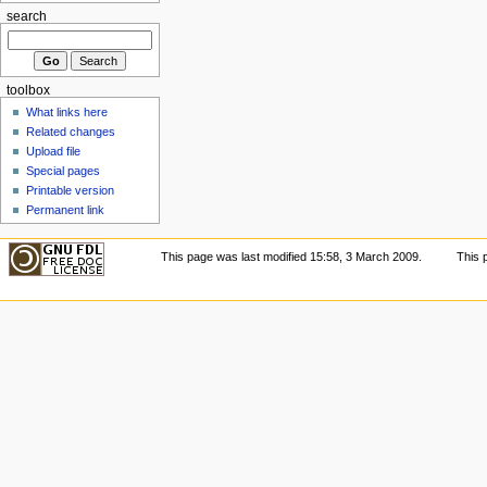
search
toolbox
What links here
Related changes
Upload file
Special pages
Printable version
Permanent link
This page was last modified 15:58, 3 March 2009.
This 