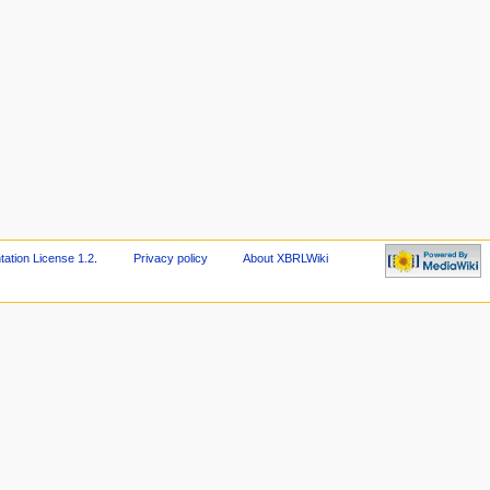
tion License 1.2
.
Privacy policy
About XBRLWiki