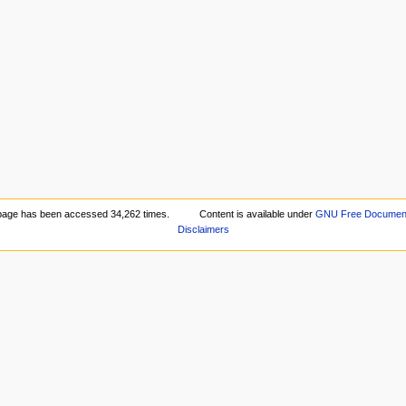
page has been accessed 34,262 times.
Content is available under
GNU Free Documenta
Disclaimers