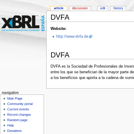
article
discussion
edit
history
DVFA
Website:
http://www.dvfa.de
DVFA
DVFA es la Sociedad de Profesionales de Invers
entre los que se benefician de la mayor parte d
a los beneficios que aporta a la cadena de sumin
navigation
Main Page
Community portal
Current events
Recent changes
Random page
Help
Donations